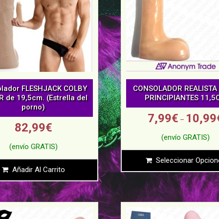
olador FLESHJACK COLBY
CONSOLADOR REALISTA
R de 19,5cm. (Estrella del
PRINCIPIANTES 11,5
porno)
7,99
€
10,99
–
82,99
€
Seleccionar Opcion
Añadir Al Carrito