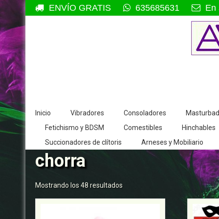
Saltar
ENVÍO GRATIS
635685631
En 
al
contenido
Inicio
Vibradores
Consoladores
Masturbad
Fetichismo y BDSM
Comestibles
Hinchables
Succionadores de clítoris
Arneses y Mobiliario
chorra
Mostrando los 48 resultados