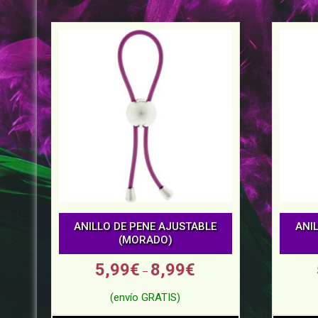
ANILLO DE PENE AJUSTABLE
ANI
(MORADO)
5,99
€
8,99
€
–