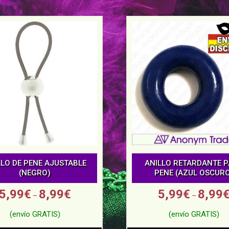
LLO DE PENE AJUSTABLE
ANILLO RETARDANTE 
(NEGRO)
PENE (AZUL OSCUR
5,99
€
8,99
€
5,99
€
8,99
–
–