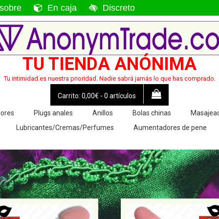
sobre
En caja
Discreto
TU TIENDA ANÓNIMA
Tu intimidad es nuestra prioridad. Nadie sabrá jamás lo que has comprado.
0,00€
0 artículos
ores
Plugs anales
Anillos
Bolas chinas
Masajea
Lubricantes/Cremas/Perfumes
Aumentadores de pene