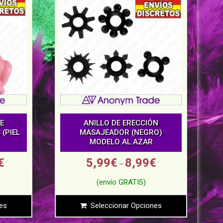
E
ANILLO DE ERECCIÓN
(PIEL
MASAJEADOR (NEGRO)
MODELO AL AZAR
€
5,99
€
8,99
€
–
es
Seleccionar Opciones