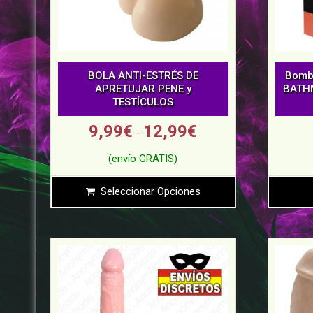
BOLA ANTI-ESTRÉS DE
Bomba
APRETUJAR PENE y
BATH
TESTÍCULOS
9,99
€
12,99
€
–
Seleccionar Opciones