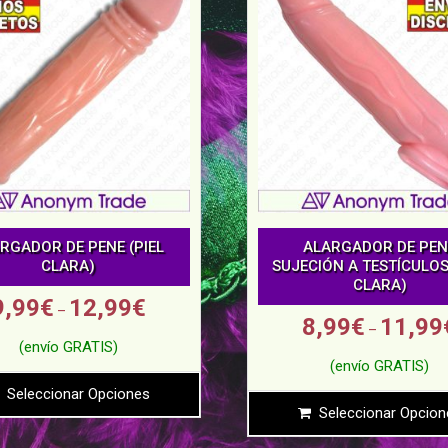
RGADOR DE PENE (PIEL
ALARGADOR DE PEN
CLARA)
SUJECIÓN A TESTÍCULOS 
CLARA)
9,99
€
12,99
€
–
8,99
€
11,99
–
Seleccionar Opciones
Seleccionar Opcion