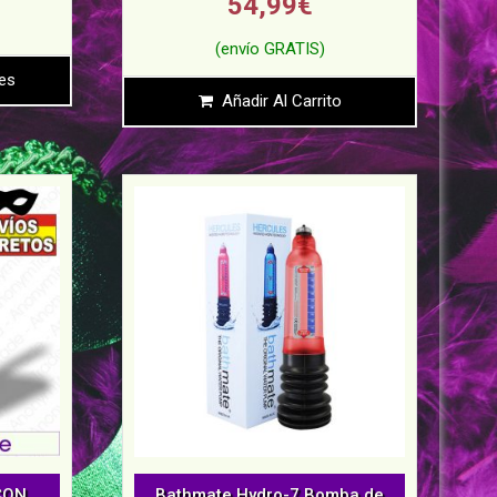
54,99
€
es
Añadir Al Carrito
CON
Bathmate Hydro-7.Bomba de