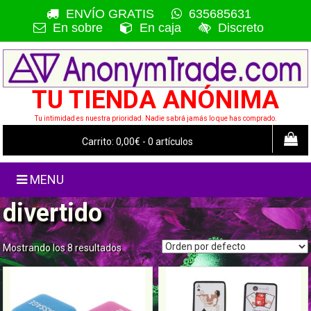
Saltar
ENVÍO GRATIS
635685631
al
En sobre
En caja
Discreto
contenido
TU TIENDA ANÓNIMA
Tu intimidad es nuestra prioridad. Nadie sabrá jamás lo que has comprado.
0,00€
0 artículos
divertido
Mostrando los 8 resultados