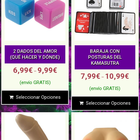
2 DADOS DEL AMOR
BARAJA CON
(QUÉ HACER Y DÓNDE)
POSTURAS DEL
KAMASUTRA
6,99
€
9,99
€
–
7,99
€
10,99
€
–
Seleccionar Opciones
Seleccionar Opciones