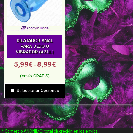
DILATADOR ANAL
PARA DEDO O
VIBRADOR (AZUL)
5,99
€
8,99
€
–
Seleccionar Opciones
* Comercio ANÓNIMO: total discreción en los envíos.