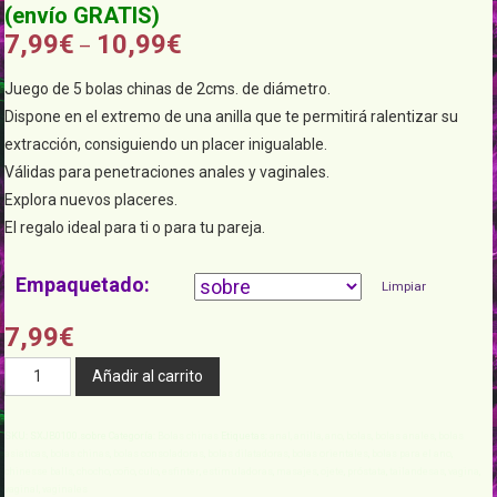
7,99
€
10,99
€
–
Juego de 5 bolas chinas de 2cms. de diámetro.
Dispone en el extremo de una anilla que te permitirá ralentizar su
extracción, consiguiendo un placer inigualable.
Válidas para penetraciones anales y vaginales.
Explora nuevos placeres.
El regalo ideal para ti o para tu pareja.
Empaquetado
Limpiar
7,99
€
BOLAS
Añadir al carrito
CHINAS
ANALES
SKU:
SXJB0100.sobre
Categoría:
Bolas chinas
Etiquetas:
anal
,
anilla
,
ano
,
bolas
,
bolas anales
,
bolas
2CM
asiaticas
,
bolas chinas
,
bolas consoladoras
,
bolas dilatadoras
,
bolas orientales
,
bolas para el ano
,
chinesse balls
,
chocho
,
coño
,
culo
,
esfinter
,
estimuladoras
,
masajes
,
ojete
,
próstata
,
tailandesas
,
vagina
,
CON
vaginal
,
vaginales